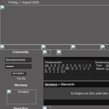
Freitag, 7. August 2026
Community
Titelauswahl:
Sortierung
alle
A
B
C
D
E
F
G
H
I
J
K
Titel
A
L
M
N
O
P
(
Q
)
R
S
T
U
V
Datum
ne
W
X
Y
Z
0-9
Verweise
» Übersicht
Werbung
Es liegen zur Zeit, unter de
Shout-Box