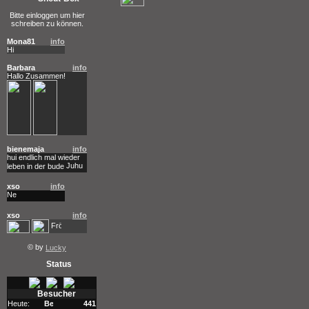
Bitte einloggen um hier
schreiben zu können.
Mona81
info
Hi
Barbara
info
Hallo Zusammen!
bienemaja
info
hui endlich mal wieder
leben in der bude
xso
info
xso
info
© by
Lucky
Status
Besucher
Heute:
441