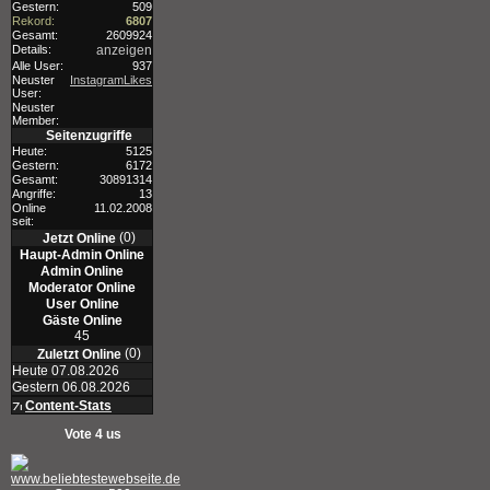
Gestern:
509
Rekord:
6807
Gesamt:
2609924
Details:
anzeigen
Alle User:
937
Neuster
InstagramLikes
User:
Neuster
Member:
Seitenzugriffe
Heute:
5125
Gestern:
6172
Gesamt:
30891314
Angriffe:
13
Online
11.02.2008
seit:
(0)
Jetzt Online
Haupt-Admin Online
Admin Online
Moderator Online
User Online
Gäste Online
45
(0)
Zuletzt Online
Heute 07.08.2026
Gestern 06.08.2026
Content-Stats
Vote 4 us