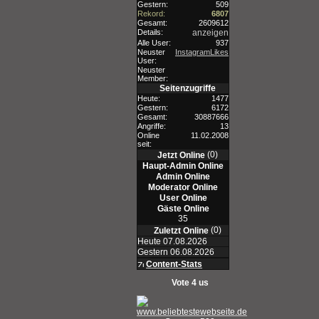
Gestern:
509
Rekord:
6807
Gesamt:
2609612
Details:
anzeigen
Alle User:
937
Neuster
InstagramLikes
User:
Neuster
Member:
Seitenzugriffe
Heute:
1477
Gestern:
6172
Gesamt:
30887666
Angriffe:
13
Online
11.02.2008
seit:
(0)
Jetzt Online
Haupt-Admin Online
Admin Online
Moderator Online
User Online
Gäste Online
35
(0)
Zuletzt Online
Heute 07.08.2026
Gestern 06.08.2026
Content-Stats
Vote 4 us