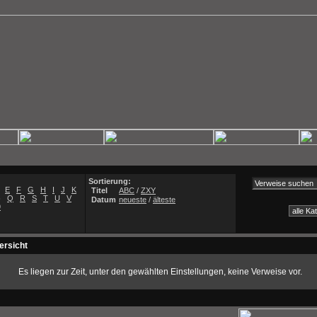
Sortierung:
E
F
G
H
I
J
K
Titel
ABC
/
ZXY
)
Q
R
S
T
U
V
Datum
neueste
/
älteste
9
ersicht
Es liegen zur Zeit, unter den gewählten Einstellungen, keine Verweise vor.