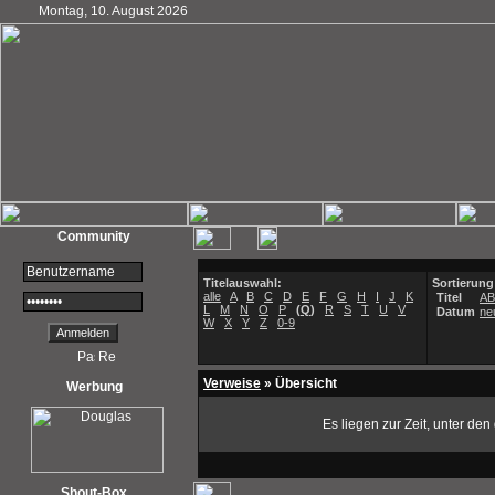
Montag, 10. August 2026
Community
Titelauswahl:
Sortierung
alle
A
B
C
D
E
F
G
H
I
J
K
Titel
A
L
M
N
O
P
(
Q
)
R
S
T
U
V
Datum
ne
W
X
Y
Z
0-9
Verweise
» Übersicht
Werbung
Es liegen zur Zeit, unter de
Shout-Box