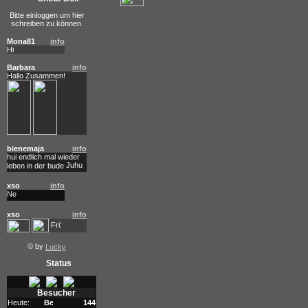
Bitte einloggen um hier
schreiben zu können.
Mona81
info
Hi
Barbara
info
Hallo Zusammen!
bienemaja
info
hui endlich mal wieder
leben in der bude
xso
info
xso
info
© by
Lucky
Status
Besucher
Heute:
144