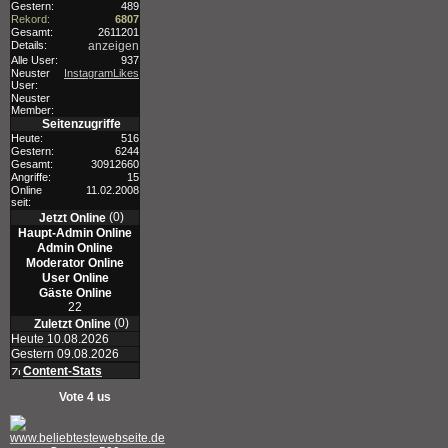
Gestern:
489
Rekord:
6807
Gesamt:
2611201
Details:
anzeigen
Alle User:
937
Neuster
InstagramLikes
User:
Neuster
Member:
Seitenzugriffe
Heute:
516
Gestern:
6244
Gesamt:
30912660
Angriffe:
15
Online
11.02.2008
seit:
(0)
Jetzt Online
Haupt-Admin Online
Admin Online
Moderator Online
User Online
Gäste Online
22
(0)
Zuletzt Online
Heute 10.08.2026
Gestern 09.08.2026
Content-Stats
Vote 4 us