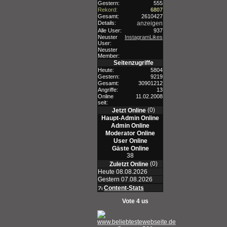
Gestern:
555
Rekord:
6807
Gesamt:
2610427
Details:
anzeigen
Alle User:
937
Neuster
InstagramLikes
User:
Neuster
Member:
Seitenzugriffe
Heute:
5804
Gestern:
9219
Gesamt:
30901212
Angriffe:
13
Online
11.02.2008
seit:
(0)
Jetzt Online
Haupt-Admin Online
Admin Online
Moderator Online
User Online
Gäste Online
38
(0)
Zuletzt Online
Heute 08.08.2026
Gestern 07.08.2026
Content-Stats
Vote 4 us