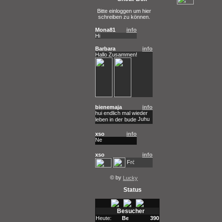
Bitte einloggen um hier
schreiben zu können.
Mona81
info
Hi
Barbara
info
Hallo Zusammen!
bienemaja
info
hui endlich mal wieder
leben in der bude
xso
info
xso
info
© by
Lucky
Status
Besucher
Heute:
390