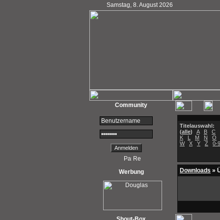
Samstag, 8. August 2026
Community
Titelauswahl:
(
alle
)
A
B
C
K
L
M
N
O
W
X
Y
Z
0-
Downloads
» Ü
Werbung
Shout-Box