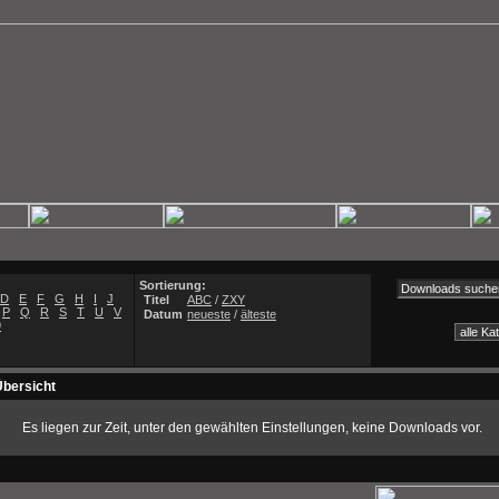
Sortierung:
D
E
F
G
H
I
J
Titel
ABC
/
ZXY
P
Q
R
S
T
U
V
Datum
neueste
/
älteste
9
bersicht
Es liegen zur Zeit, unter den gewählten Einstellungen, keine Downloads vor.