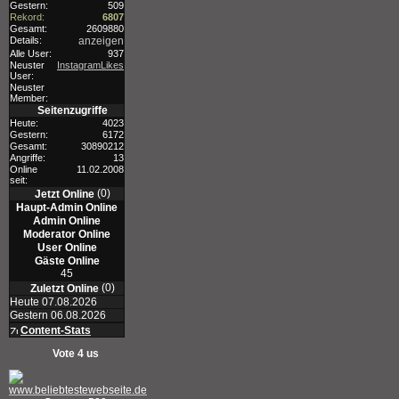
Gestern:
509
Rekord:
6807
Gesamt:
2609880
Details:
anzeigen
Alle User:
937
Neuster
InstagramLikes
User:
Neuster
Member:
Seitenzugriffe
Heute:
4023
Gestern:
6172
Gesamt:
30890212
Angriffe:
13
Online
11.02.2008
seit:
(0)
Jetzt Online
Haupt-Admin Online
Admin Online
Moderator Online
User Online
Gäste Online
45
(0)
Zuletzt Online
Heute 07.08.2026
Gestern 06.08.2026
Content-Stats
Vote 4 us