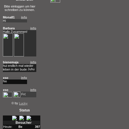
Bitte einloggen um hier
schreiben zu können.
Mona81
info
Hi
Barbara
info
Hallo Zusammen!
bienemaja
info
hui endlich mal wieder
leben in der bude
xso
info
xso
info
© by
Lucky
Status
Besucher
Heute:
397