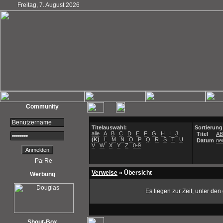
Freitag, 7. August 2026
Community
Titelauswahl:
Sortierung
alle
A
B
C
D
E
F
G
H
I
J
Titel
A
(
K
)
L
M
N
O
P
Q
R
S
T
U
Datum
ne
V
W
X
Y
Z
0-9
Verweise
» Übersicht
Werbung
Es liegen zur Zeit, unter de
Shout-Box